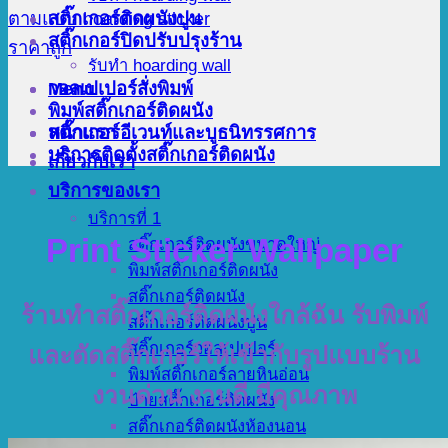
สติ๊กเกอร์ติดผนังปูน
สติ๊กเกอร์ปิดปรับปรุงร้าน
รับทำ hoarding wall
Menu
วอลเปเปอร์สั่งพิมพ์
พิมพ์สติ๊กเกอร์ติดผนัง
สติ๊กเกอร์อีเวนท์และบูธนิทรรศการ
หน้าแรก
บริการติดตั้งสติ๊กเกอร์ติดผนัง
เกี่ยวกับเรา
บริการของเรา
บริการที่ 1
Print Sticker Wallpaper
สติ๊กเกอร์ติดผนังขนาดใหญ่
พิมพ์สติ๊กเกอร์ติดผนัง
สติ๊กเกอร์ติดผนัง
ร้านทำสติ๊กเกอร์ติดผนังใกล้ฉัน รับพิมพ์
สติ๊กเกอร์ติดผนังปูน
สติ๊กเกอร์วอลเปเปอร์
และตัดสติ๊กเกอร์ให้เข้ากับรูปแบบร้าน
พิมพ์สติ๊กเกอร์ลายหินอ่อน
งานด่วน งานดี มีคุณภาพ
ป้ายสติ๊กเกอร์ติดผนัง
สติ๊กเกอร์ติดผนังห้องนอน