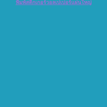
พิมพ์สติ๊กเกอร์วอลเปเปอร์แผ่นใหญ่