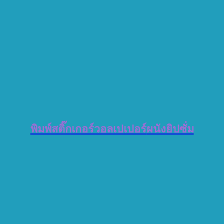
พิมพ์สติ๊กเกอร์วอลเปเปอร์
ผนังยิปซั่ม