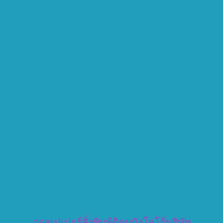
วอลเปเปอร์สั่งพิมพ์ติดผนังโลโก้บริษัท