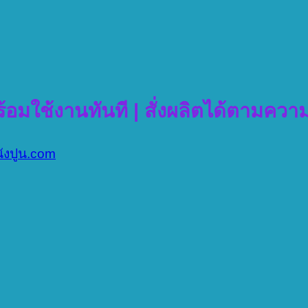
ร้อมใช้งานทันที | สั่งผลิตได้ตามคว
นังปูน.com