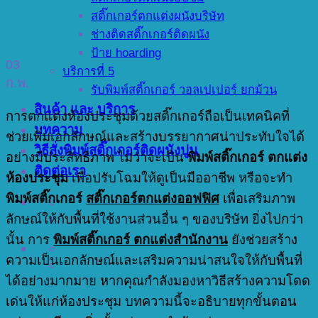
สติ๊กเกอร์ตกแต่งผนังบริษัท
ช่างติดสติ๊กเกอร์ติดผนัง
ป้าย hoarding
03
บริการที่ 5
ก.พ.
รับพิมพ์สติ๊กเกอร์ วอลเปเปอร์ ยกม้วน
สินค้า และ บริการ
การตกแต่งห้องประชุมด้วยสติ๊กเกอร์ถือเป็นเทคนิคที่
บทความ
ช่วยเพิ่มเอกลักษณ์และสร้างบรรยากาศน่าประทับใจได้
วิธีสั่งพิมพ์สติ๊กเกอร์ติดผนังปูน
อย่างมีประสิทธิภาพ ไม่ว่าจะเป็น
พิมพ์สติ๊กเกอร์ ตกแต่ง
ติดต่อเรา
ห้องประชุม
เพื่อปรับโฉมให้ดูเป็นมืออาชีพ หรือจะทำ
พิมพ์สติ๊กเกอร์
สติ๊กเกอร์ตกแต่งออฟฟิศ
เพื่อเสริมภาพ
ลักษณ์ให้กับพื้นที่ใช้งานส่วนอื่น ๆ ของบริษัท ยิ่งไปกว่า
นั้น การ
พิมพ์สติ๊กเกอร์ ตกแต่งสำนักงาน
ยังช่วยสร้าง
ความเป็นเอกลักษณ์และเสริมความน่าสนใจให้กับพื้นที่
ได้อย่างมากมาย หากคุณกำลังมองหาวิธีสร้างความโดด
เด่นให้แก่ห้องประชุม บทความนี้จะอธิบายทุกขั้นตอน