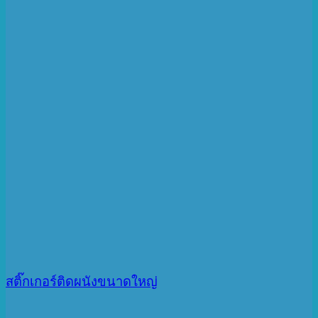
สติ๊กเกอร์ติดผนังขนาดใหญ่