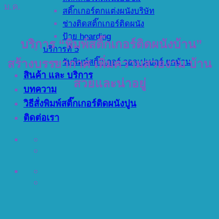
ม.ค.
สติ๊กเกอร์ตกแต่งผนังบริษัท
ช่างติดสติ๊กเกอร์ติดผนัง
ป้าย hoarding
บริการ “พิมพ์สติ๊กเกอร์ติดผนังบ้าน”
บริการที่ 5
รับพิมพ์สติ๊กเกอร์ วอลเปเปอร์ ยกม้วน
สร้างบรรยากาศ เพิ่มความสวยงาม บ้าน
สินค้า และ บริการ
สวยและน่าอยู่
บทความ
วิธีสั่งพิมพ์สติ๊กเกอร์ติดผนังปูน
ติดต่อเรา