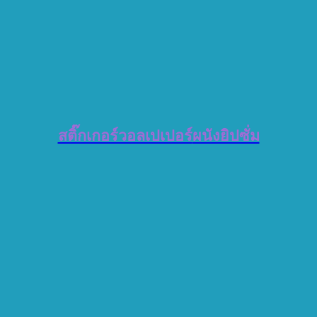
สติ๊กเกอร์วอลเปเปอร์
ผนังยิปซั่ม