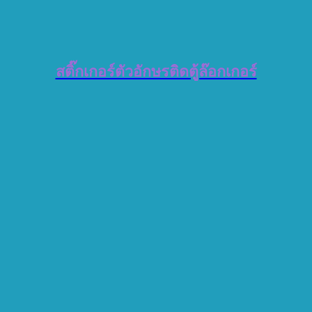
สติ๊กเกอร์ตัวอักษรติดตู้ล๊อกเกอร์