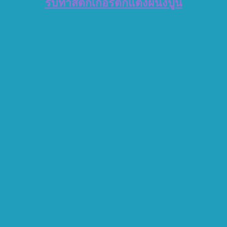
รับทำสติ๊กเกอร์ตกแต่งผนังปูน