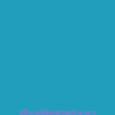
สติ๊กเกอร์ติดผนังปูนหน้าอาคาร