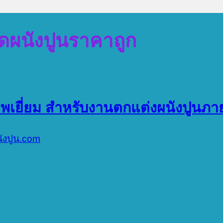
ติดผนังปูนราคาถูก
ภาพเยี่ยม สำหรับงานตกแต่งผนังปูน
นังปูน.com