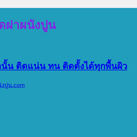
ิดฝาผนังปูน
ั้น ติดแน่น ทน ติดตั้งได้ทุกพื้นผิว
นังปูน.com