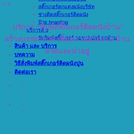
ม.ค.
สติ๊กเกอร์ตกแต่งผนังบริษัท
ช่างติดสติ๊กเกอร์ติดผนัง
ป้าย hoarding
บริการ “พิมพ์สติ๊กเกอร์ติดผนังบ้าน”
บริการที่ 5
รับพิมพ์สติ๊กเกอร์ วอลเปเปอร์ ยกม้วน
สร้างบรรยากาศ เพิ่มความสวยงาม บ้าน
สินค้า และ บริการ
สวยและน่าอยู่
บทความ
วิธีสั่งพิมพ์สติ๊กเกอร์ติดผนังปูน
ติดต่อเรา