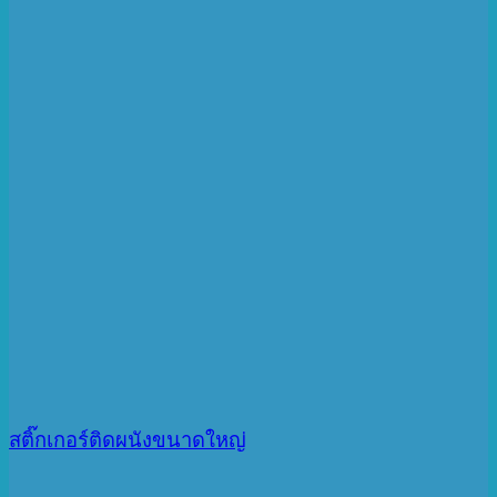
สติ๊กเกอร์ติดผนังขนาดใหญ่