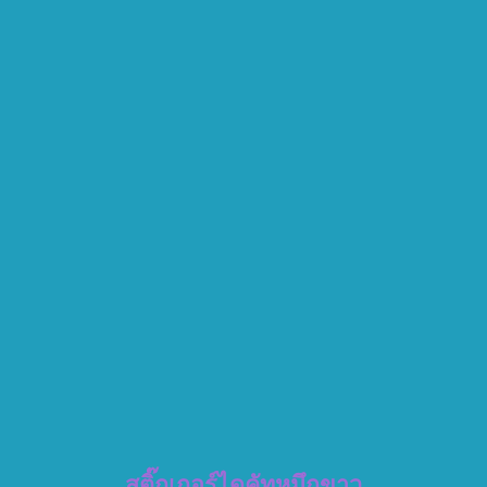
สติ๊กเกอร์ไดคัทหมึกขาว